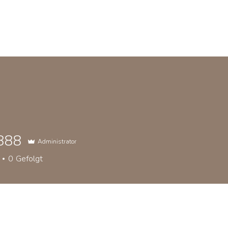
888
ST STATEMENT
KÜNSTLER EINBLICKE
EXHIBITIONS
Administrator
0
Gefolgt