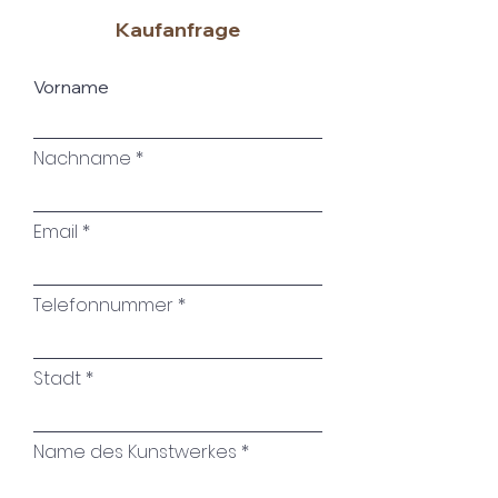
Kaufanfrage
Ohne Rahmen.
Rahmen auf Anfrage.
Vorname
Nachname
Email
Telefonnummer
Stadt
Name des Kunstwerkes