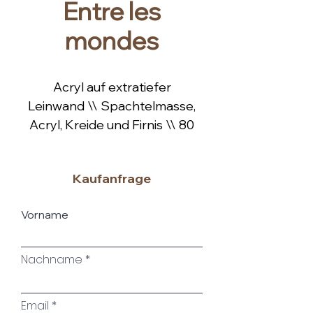
Entre les
mondes
Acryl auf extratiefer
Leinwand \\ Spachtelmasse,
Acryl, Kreide und Firnis \\ 80
x 120 x 4 cm \\ gerahmt in
einem hochwertigem,
Kaufanfrage
handgefertigtem
Schattenfugenrahmen aus
Vorname
Eichenholz natur \\ 2025
Nachname
Email