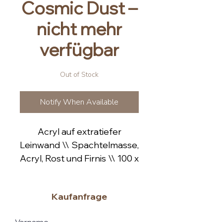
Cosmic Dust –
nicht mehr
verfügbar
Out of Stock
Notify When Available
Acryl auf extratiefer
Leinwand \\ Spachtelmasse,
Acryl, Rost und Firnis \\ 100 x
140 x 4 cm \\ 2021
Kaufanfrage
Ohne Rahmen.
Rahmen auf Anfrage.